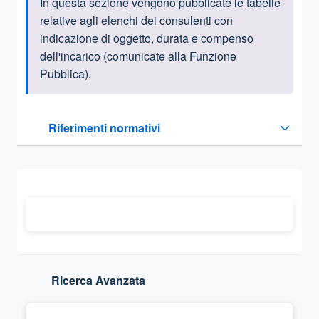
In questa sezione vengono pubblicate le tabelle
Informazioni introduttive
relative agli elenchi dei consulenti con
indicazione di oggetto, durata e compenso
dell'incarico (comunicate alla Funzione
Pubblica).
Questa sezione contiene i riferimenti normativi e legislativi
Riferimenti normativi
Sezione compressa
Ricerca Avanzata