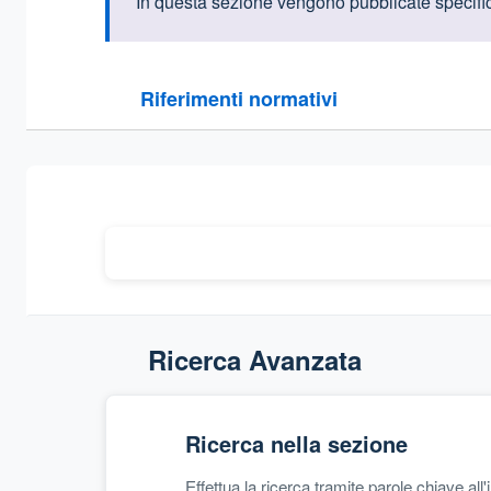
Informazioni intr
In questa sezione vengono pubblicate specifiche
Questa sezione contiene i riferimenti normativi e le
Riferimenti normativi
Sezione compressa
Ricerca Avanzata
Ricerca nella sezione
Effettua la ricerca tramite parole chiave all