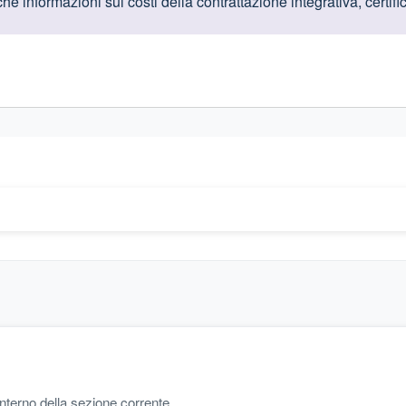
oduttive
 informazioni sui costi della contrattazione integrativa, certifica
gislativi relativi alla trasparenza amministrativa
'interno della sezione corrente