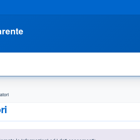
arente
atori
ri