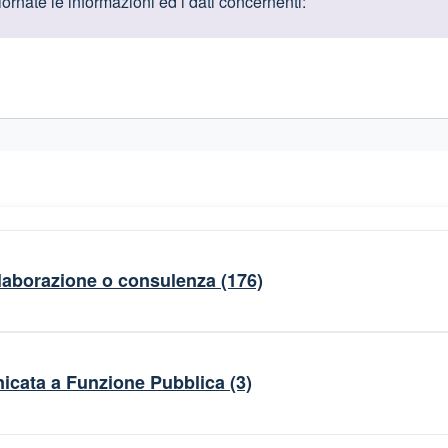
oduttive
rnate le informazioni ed i dati concernenti:
gislativi relativi alla trasparenza amministrativa
collaborazione o consulenza
(176)
nicata a Funzione Pubblica
(3)